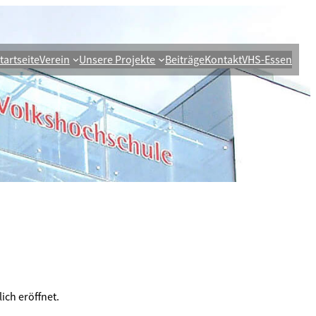
tartseite
Verein
Unsere Projekte
Beiträge
Kontakt
VHS-Essen
ich eröffnet.