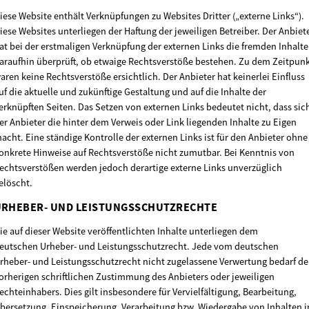
iese Website enthält Verknüpfungen zu Websites Dritter („externe Links“).
iese Websites unterliegen der Haftung der jeweiligen Betreiber. Der Anbiet
at bei der erstmaligen Verknüpfung der externen Links die fremden Inhalte
araufhin überprüft, ob etwaige Rechtsverstöße bestehen. Zu dem Zeitpun
aren keine Rechtsverstöße ersichtlich. Der Anbieter hat keinerlei Einfluss
uf die aktuelle und zukünftige Gestaltung und auf die Inhalte der
erknüpften Seiten. Das Setzen von externen Links bedeutet nicht, dass sic
er Anbieter die hinter dem Verweis oder Link liegenden Inhalte zu Eigen
acht. Eine ständige Kontrolle der externen Links ist für den Anbieter ohne
onkrete Hinweise auf Rechtsverstöße nicht zumutbar. Bei Kenntnis von
echtsverstößen werden jedoch derartige externe Links unverzüglich
elöscht.
URHEBER- UND LEISTUNGSSCHUTZRECHTE
ie auf dieser Website veröffentlichten Inhalte unterliegen dem
eutschen Urheber- und Leistungsschutzrecht. Jede vom deutschen
rheber- und Leistungsschutzrecht nicht zugelassene Verwertung bedarf de
orherigen schriftlichen Zustimmung des Anbieters oder jeweiligen
echteinhabers. Dies gilt insbesondere für Vervielfältigung, Bearbeitung,
bersetzung, Einspeicherung, Verarbeitung bzw. Wiedergabe von Inhalten i