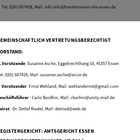
Tel: 0201 607428, Mail: info.info@foerderverein-vhs-essen.de
GEMEINSCHAFTLICH VERTRETUNGSBERECHTIGT
VORSTAND
:
. Vorsitzende
: Susanne Asche, Eggebrechthang 10, 45357 Essen
el: 0201 607428, Mail: susanne.asche@arcor.de
.
Vorsitzender
: Ernst Wehland, Mail: wehlandernst@gmail.com
eschäftsführer
: Carlo Bordhin, Mail: cborhin@unity-mail.de
eirat
: Dr. Detlef Riedel, Mail: detried@web.de
EGISTERGERICHT:
AMTSGERICHT ESSEN